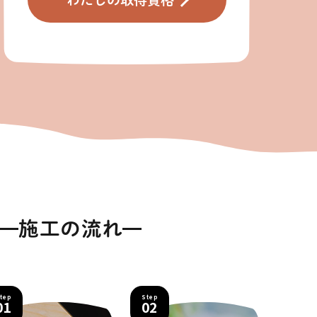
施工の流れ
tep
Step
01
02