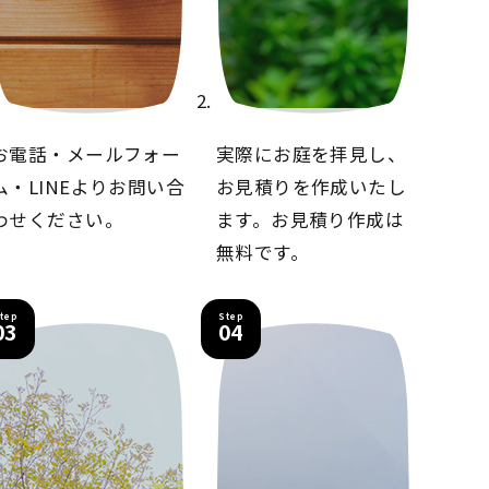
お電話・メールフォー
実際にお庭を拝見し、
ム・LINEより
お問い合
お見積りを
作成いたし
わせください。
ます。
お見積り作成は
無料です。
tep
Step
03
04