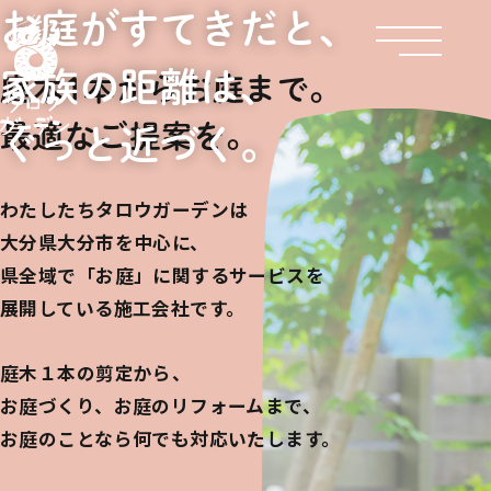
お庭がすてきだと、
家族の距離は、
庭木1本からお庭まで。
最適なご提案を。
ぐっと近づく。
わたしたちタロウガーデンは
大分県大分市を中心に、
県全域で「お庭」に関するサービスを
展開している施工会社です。
庭木１本の剪定から、
お庭づくり、お庭のリフォームまで、
お庭のことなら何でも対応いたします。