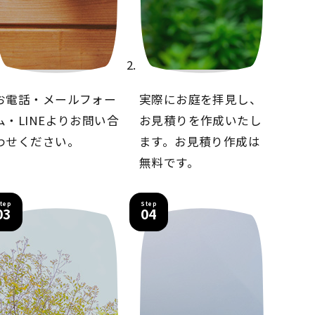
お電話・メールフォー
実際にお庭を拝見し、
ム・LINEより
お問い合
お見積りを
作成いたし
わせください。
ます。
お見積り作成は
無料です。
tep
Step
03
04