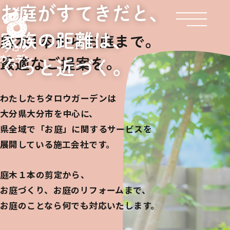
お庭がすてきだと、
家族の距離は、
庭木1本からお庭まで。
最適なご提案を。
ぐっと近づく。
わたしたちタロウガーデンは
大分県大分市を中心に、
県全域で「お庭」に関するサービスを
展開している施工会社です。
庭木１本の剪定から、
お庭づくり、お庭のリフォームまで、
お庭のことなら何でも対応いたします。