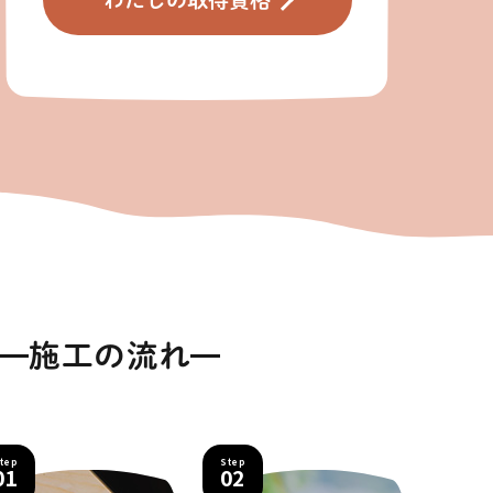
施工の流れ
tep
Step
01
02