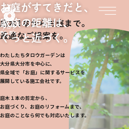
お庭がすてきだと、
家族の距離は、
庭木1本からお庭まで。
最適なご提案を。
ぐっと近づく。
わたしたちタロウガーデンは
大分県大分市を中心に、
県全域で「お庭」に関するサービスを
展開している施工会社です。
庭木１本の剪定から、
お庭づくり、お庭のリフォームまで、
お庭のことなら何でも対応いたします。