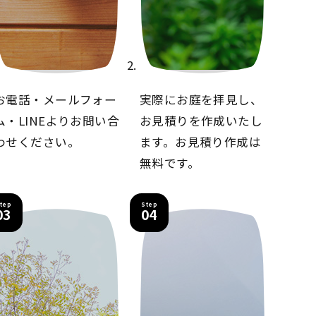
お電話・メールフォー
実際にお庭を拝見し、
ム・LINEより
お問い合
お見積りを
作成いたし
わせください。
ます。
お見積り作成は
無料です。
tep
Step
03
04