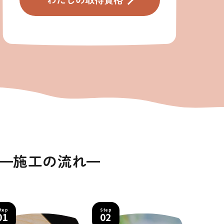
施工の流れ
tep
Step
01
02