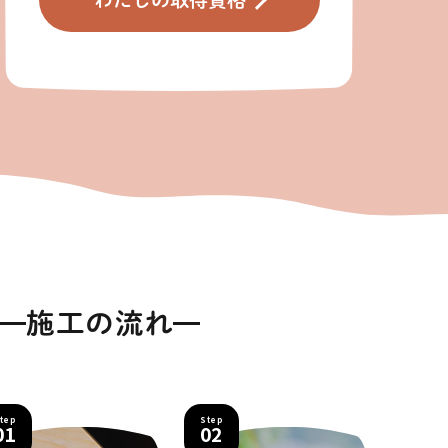
施工の流れ
tep
Step
01
02