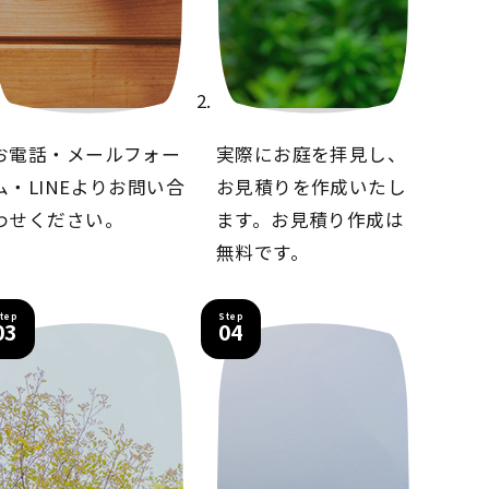
お電話・メールフォー
実際にお庭を拝見し、
ム・LINEより
お問い合
お見積りを
作成いたし
わせください。
ます。
お見積り作成は
無料です。
tep
Step
03
04