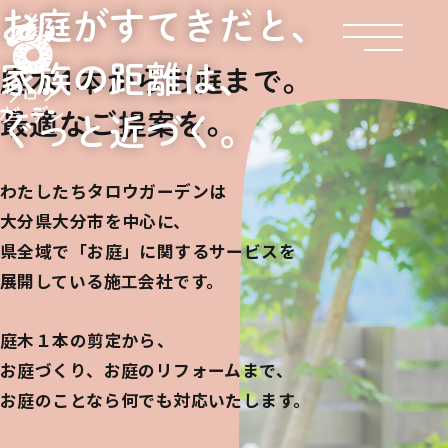
お庭がすてきだと、
家族の距離は、
庭木1本からお庭まで。
最適なご提案を。
ぐっと近づく。
わたしたちタロウガーデンは
大分県大分市を中心に、
県全域で「お庭」に関するサービスを
展開している施工会社です。
庭木１本の剪定から、
お庭づくり、お庭のリフォームまで、
お庭のことなら何でも対応いたします。