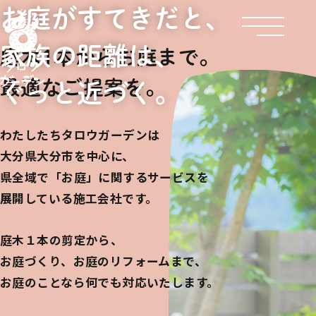
お庭がすてきだと、
家族の距離は、
庭木1本からお庭まで。
最適なご提案を。
ぐっと近づく。
わたしたちタロウガーデンは
大分県大分市を中心に、
県全域で「お庭」に関するサービスを
展開している施工会社です。
庭木１本の剪定から、
お庭づくり、お庭のリフォームまで、
お庭のことなら何でも対応いたします。