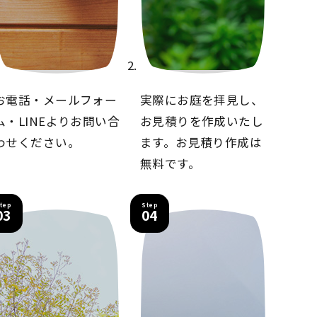
お電話・メールフォー
実際にお庭を拝見し、
ム・LINEより
お問い合
お見積りを
作成いたし
わせください。
ます。
お見積り作成は
無料です。
tep
Step
03
04