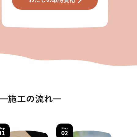
施工の流れ
tep
Step
01
02