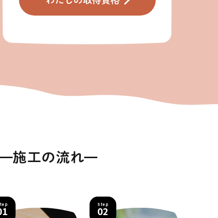
施工の流れ
tep
Step
01
02