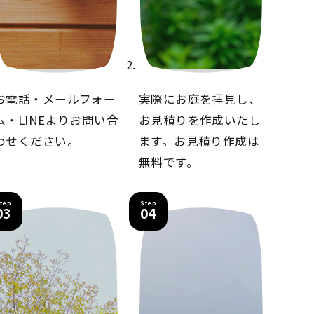
お電話・メールフォー
実際にお庭を拝見し、
ム・LINEより
お問い合
お見積りを
作成いたし
わせください。
ます。
お見積り作成は
無料です。
tep
Step
03
04