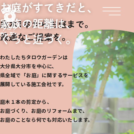
お庭がすてきだと、
家族の距離は、
庭木1本からお庭まで。
最適なご提案を。
ぐっと近づく。
わたしたちタロウガーデンは
大分県大分市を中心に、
県全域で「お庭」に関するサービスを
展開している施工会社です。
庭木１本の剪定から、
お庭づくり、お庭のリフォームまで、
お庭のことなら何でも対応いたします。