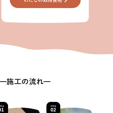
施工の流れ
tep
Step
01
02