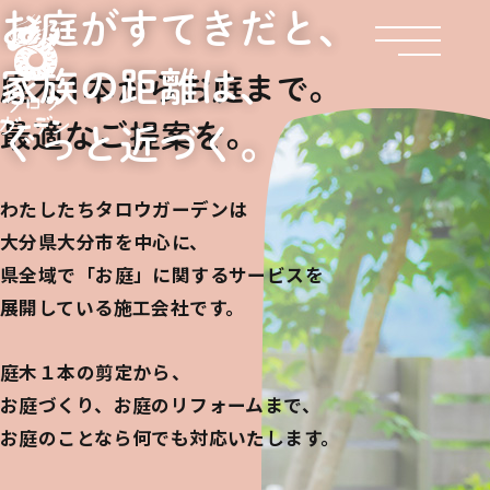
お庭がすてきだと、
家族の距離は、
庭木1本からお庭まで。
最適なご提案を。
ぐっと近づく。
わたしたちタロウガーデンは
大分県大分市を中心に、
県全域で「お庭」に関するサービスを
展開している施工会社です。
庭木１本の剪定から、
お庭づくり、お庭のリフォームまで、
お庭のことなら何でも対応いたします。