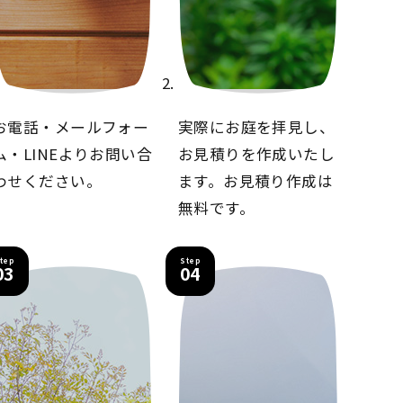
お電話・メールフォー
実際にお庭を拝見し、
ム・LINEより
お問い合
お見積りを
作成いたし
わせください。
ます。
お見積り作成は
無料です。
tep
Step
03
04